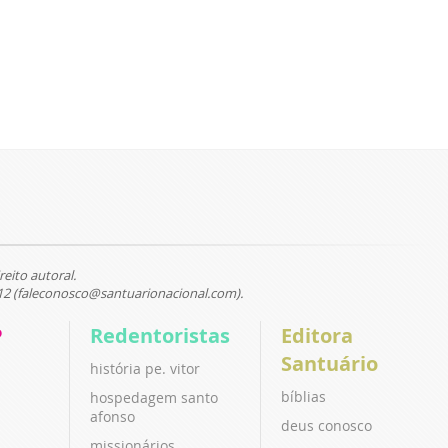
reito autoral.
12 (faleconosco@santuarionacional.com).
P
Redentoristas
Editora
Santuário
história pe. vitor
bíblias
hospedagem santo
afonso
deus conosco
missionários