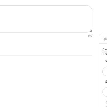
500
QU
Cad
me
S