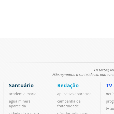
Os textos, fo
Não reproduza o conteúdo em outro meio
Santuário
Redação
TV
academia marial
aplicativo aparecida
notí
água mineral
campanha da
prog
aparecida
fraternidade
tv ao
cidade do romeiro
dúvidas religiosas