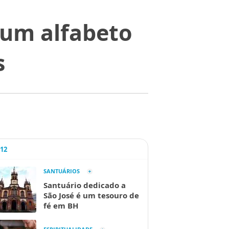
 um alfabeto
s
A12
SANTUÁRIOS
Santuário dedicado a
São José é um tesouro de
fé em BH