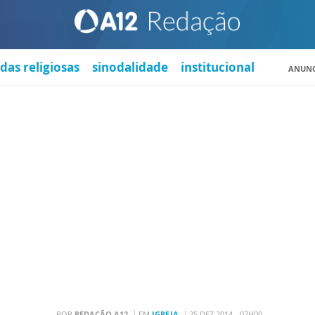
das religiosas
sinodalidade
institucional
ANUNC
POR
REDAÇÃO A12
EM
IGREJA
25 DEZ 2014 - 07H00