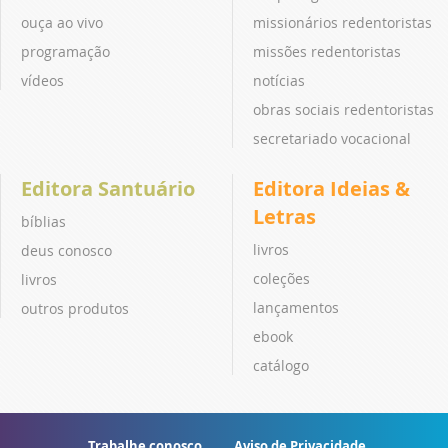
ouça ao vivo
missionários redentoristas
programação
missões redentoristas
vídeos
notícias
obras sociais redentoristas
secretariado vocacional
Editora Santuário
Editora Ideias &
Letras
bíblias
livros
deus conosco
coleções
livros
lançamentos
outros produtos
ebook
catálogo
Trabalhe conosco
Aviso de Privacidade