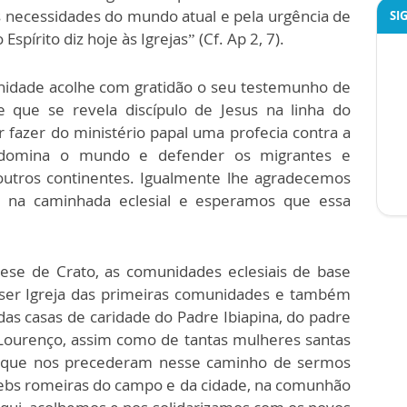
las necessidades do mundo atual e pela urgência de
SI
spírito diz hoje às Igrejas” (Cf. Ap 2, 7).
idade acolhe com gratidão o seu testemunho de
que se revela discípulo de Jesus na linha do
fazer do ministério papal uma profecia contra a
 domina o mundo e defender os migrantes e
 outros continentes. Igualmente lhe agradecemos
 na caminhada eclesial e esperamos que essa
cese de Crato, as comunidades eclesiais de base
 ser Igreja das primeiras comunidades e também
das casas de caridade do Padre Ibiapina, do padre
 Lourenço, assim como de tantas mulheres santas
s que nos precederam nesse caminho de sermos
cebs romeiras do campo e da cidade, na comunhão