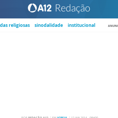
das religiosas
sinodalidade
institucional
ANUNC
POR
REDAÇÃO A12
EM
IGREJA
12 JAN 2014 - 08H00