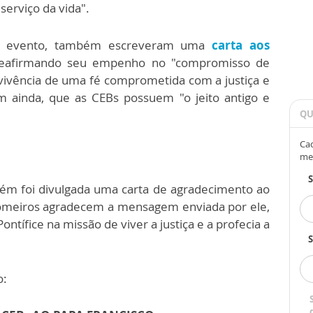
serviço da vida".
do evento, também escreveram uma
carta aos
eafirmando seu empenho no "compromisso de
vivência de uma fé comprometida com a justiça e
m ainda, que as CEBs possuem "o jeito antigo e
QU
Cad
me
m foi divulgada uma carta de agradecimento ao
romeiros agradecem a mensagem enviada por ele,
ntífice na missão de viver a justiça e a profecia a
S
co: