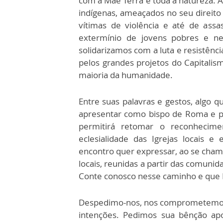
com a Mãe Terra e toda a natureza. 
indígenas, ameaçados no seu direito 
vítimas de violência e até de ass
extermínio de jovens pobres e ne
solidarizamos com a luta e resistênc
pelos grandes projetos do Capitali
maioria da humanidade.
Entre suas palavras e gestos, algo q
apresentar como bispo de Roma e pri
permitirá retomar o reconhecime
eclesialidade das Igrejas locais 
encontro quer expressar, ao se chama
locais, reunidas a partir das comunid
Conte conosco nesse caminho e que D
Despedimo-nos, nos comprometemos 
intenções. Pedimos sua bênção apo