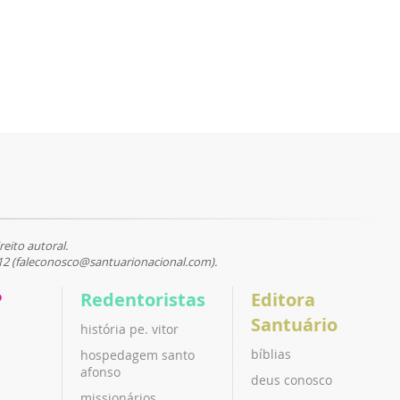
reito autoral.
12 (faleconosco@santuarionacional.com).
P
Redentoristas
Editora
Santuário
história pe. vitor
bíblias
hospedagem santo
afonso
deus conosco
missionários