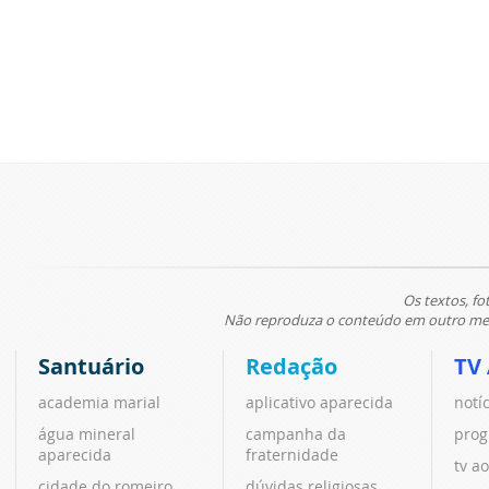
Os textos, fo
Não reproduza o conteúdo em outro meio
Santuário
Redação
TV
academia marial
aplicativo aparecida
notí
água mineral
campanha da
prog
aparecida
fraternidade
tv ao
cidade do romeiro
dúvidas religiosas