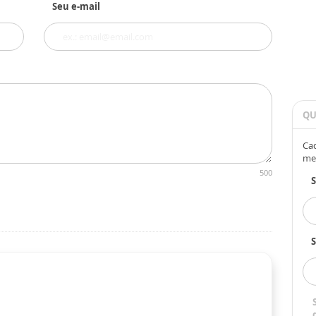
Seu e-mail
QU
Cad
me
500
S