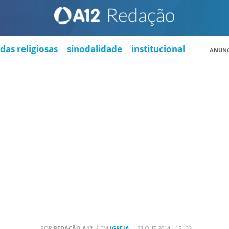
das religiosas
sinodalidade
institucional
ANUNC
POR
REDAÇÃO A12
EM
IGREJA
23 OUT 2014 - 15H32