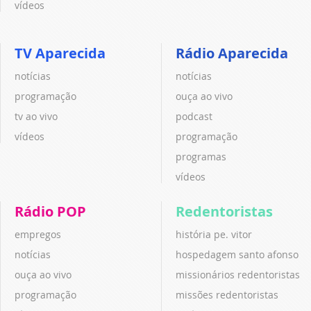
vídeos
TV Aparecida
Rádio Aparecida
notícias
notícias
programação
ouça ao vivo
tv ao vivo
podcast
vídeos
programação
programas
vídeos
Rádio POP
Redentoristas
empregos
história pe. vitor
notícias
hospedagem santo afonso
ouça ao vivo
missionários redentoristas
programação
missões redentoristas