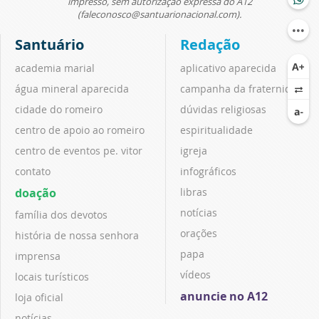
impresso, sem autorização expressa do A12
(faleconosco@santuarionacional.com).
Santuário
Redação
academia marial
aplicativo aparecida
água mineral aparecida
campanha da fraternidade
cidade do romeiro
dúvidas religiosas
centro de apoio ao romeiro
espiritualidade
centro de eventos pe. vitor
igreja
contato
infográficos
doação
libras
notícias
família dos devotos
orações
história de nossa senhora
papa
imprensa
vídeos
locais turísticos
anuncie no A12
loja oficial
notícias