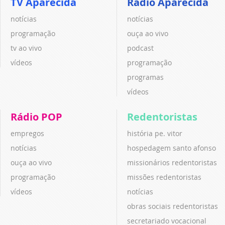
TV Aparecida
Rádio Aparecida
notícias
notícias
programação
ouça ao vivo
tv ao vivo
podcast
vídeos
programação
programas
vídeos
Rádio POP
Redentoristas
empregos
história pe. vitor
notícias
hospedagem santo afonso
ouça ao vivo
missionários redentoristas
programação
missões redentoristas
vídeos
notícias
obras sociais redentoristas
secretariado vocacional