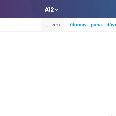
últimas
papa
dúvi
MENU
PO