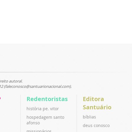
reito autoral.
12 (faleconosco@santuarionacional.com).
P
Redentoristas
Editora
Santuário
história pe. vitor
bíblias
hospedagem santo
afonso
deus conosco
missionários