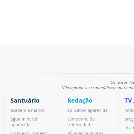
Os textos, fo
Não reproduza o conteúdo em outro meio
Santuário
Redação
TV
academia marial
aplicativo aparecida
notí
água mineral
campanha da
prog
aparecida
fraternidade
tv ao
cidade do romeiro
dúvidas religiosas