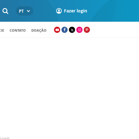
Fazer login
PT
IE
CONTATO
DOAÇÃO
 11H45