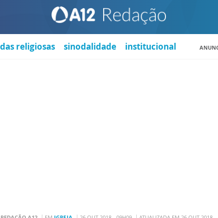
das religiosas
sinodalidade
institucional
ANUNC
R
REDAÇÃO A12
EM
IGREJA
26 OUT 2018 - 09H09
ATUALIZADA EM 26 OUT 2018 -