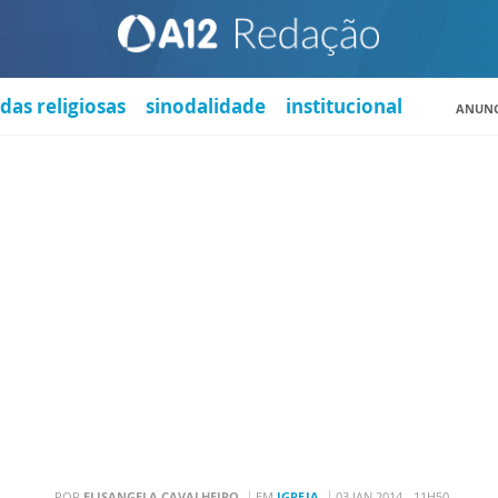
das religiosas
sinodalidade
institucional
ANUNC
POR
ELISANGELA CAVALHEIRO
EM
IGREJA
03 JAN 2014 - 11H50