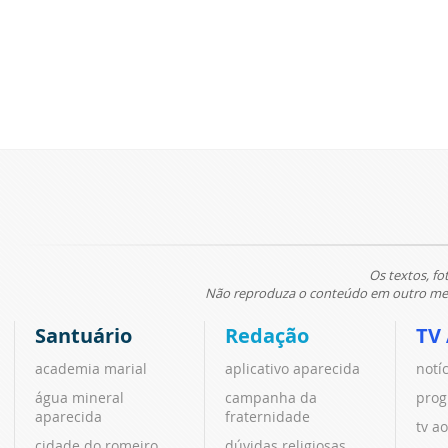
Os textos, fo
Não reproduza o conteúdo em outro meio
Santuário
Redação
TV
academia marial
aplicativo aparecida
notí
água mineral
campanha da
prog
aparecida
fraternidade
tv ao
cidade do romeiro
dúvidas religiosas