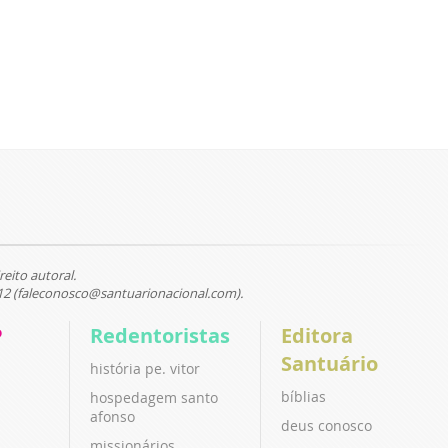
reito autoral.
12 (faleconosco@santuarionacional.com).
P
Redentoristas
Editora
Santuário
história pe. vitor
bíblias
hospedagem santo
afonso
deus conosco
missionários