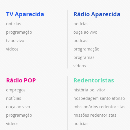
TV Aparecida
Rádio Aparecida
notícias
notícias
programação
ouça ao vivo
tv ao vivo
podcast
vídeos
programação
programas
vídeos
Rádio POP
Redentoristas
empregos
história pe. vitor
notícias
hospedagem santo afonso
ouça ao vivo
missionários redentoristas
programação
missões redentoristas
vídeos
notícias