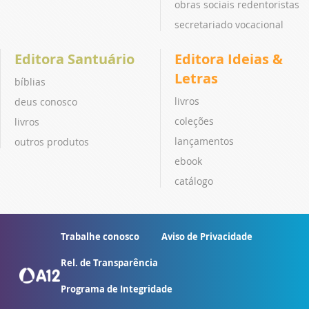
obras sociais redentoristas
secretariado vocacional
Editora Santuário
Editora Ideias &
Letras
bíblias
livros
deus conosco
coleções
livros
lançamentos
outros produtos
ebook
catálogo
Trabalhe conosco
Aviso de Privacidade
Rel. de Transparência
Programa de Integridade