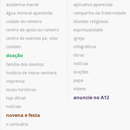
academia marial
aplicativo aparecida
água mineral aparecida
campanha da fraternidade
cidade do romeiro
dúvidas religiosas
centro de apoio ao romeiro
espiritualidade
centro de eventos pe. vitor
igreja
contato
infográficos
doação
libras
notícias
família dos devotos
orações
história de nossa senhora
papa
imprensa
vídeos
locais turísticos
anuncie no A12
loja oficial
notícias
novena e festa
o santuário