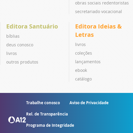
obras sociais redentoristas
secretariado vocacional
Editora Santuário
Editora Ideias &
Letras
bíblias
livros
deus conosco
coleções
livros
lançamentos
outros produtos
ebook
catálogo
Trabalhe conosco
Aviso de Privacidade
Rel. de Transparência
Programa de Integridade