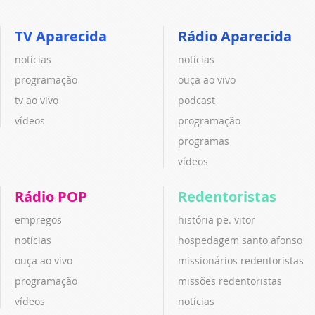
TV Aparecida
Rádio Aparecida
notícias
notícias
programação
ouça ao vivo
tv ao vivo
podcast
vídeos
programação
programas
vídeos
Rádio POP
Redentoristas
empregos
história pe. vitor
notícias
hospedagem santo afonso
ouça ao vivo
missionários redentoristas
programação
missões redentoristas
vídeos
notícias