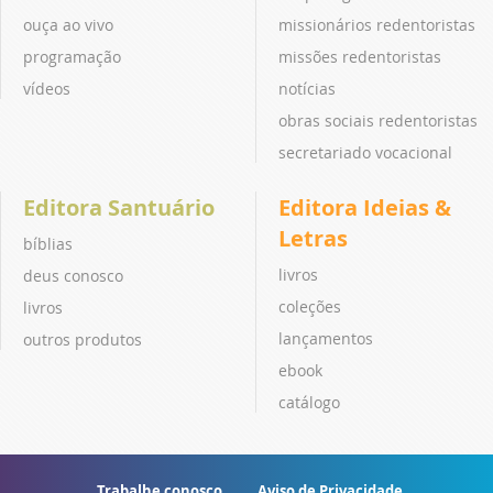
ouça ao vivo
missionários redentoristas
programação
missões redentoristas
vídeos
notícias
obras sociais redentoristas
secretariado vocacional
Editora Santuário
Editora Ideias &
Letras
bíblias
livros
deus conosco
coleções
livros
lançamentos
outros produtos
ebook
catálogo
Trabalhe conosco
Aviso de Privacidade