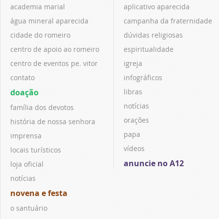
academia marial
aplicativo aparecida
água mineral aparecida
campanha da fraternidade
cidade do romeiro
dúvidas religiosas
centro de apoio ao romeiro
espiritualidade
centro de eventos pe. vitor
igreja
contato
infográficos
doação
libras
notícias
família dos devotos
orações
história de nossa senhora
papa
imprensa
vídeos
locais turísticos
anuncie no A12
loja oficial
notícias
novena e festa
o santuário