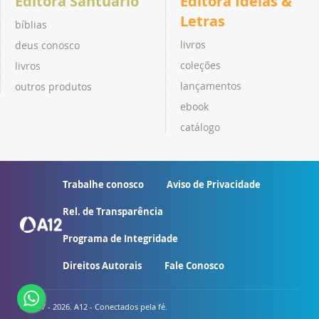
Editora Santuário
Editora Ideias &
Letras
bíblias
livros
deus conosco
coleções
livros
lançamentos
outros produtos
ebook
catálogo
Trabalhe conosco
Aviso de Privacidade
Rel. de Transparência
Programa de Integridade
Direitos Autorais
Fale Conosco
© 2007 - 2026. A12 - Conectados pela fé.