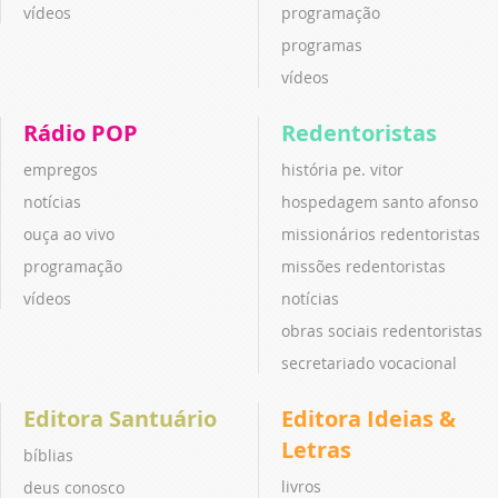
vídeos
programação
programas
vídeos
Rádio POP
Redentoristas
empregos
história pe. vitor
notícias
hospedagem santo afonso
ouça ao vivo
missionários redentoristas
programação
missões redentoristas
vídeos
notícias
obras sociais redentoristas
secretariado vocacional
Editora Santuário
Editora Ideias &
Letras
bíblias
livros
deus conosco