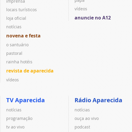
papa
imprensa
vídeos
locais turísticos
anuncie no A12
loja oficial
notícias
novena e festa
o santuário
pastoral
rainha hotéis
revista de aparecida
vídeos
TV Aparecida
Rádio Aparecida
notícias
notícias
programação
ouça ao vivo
tv ao vivo
podcast