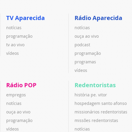
TV Aparecida
Rádio Aparecida
notícias
notícias
programação
ouça ao vivo
tv ao vivo
podcast
vídeos
programação
programas
vídeos
Rádio POP
Redentoristas
empregos
história pe. vitor
notícias
hospedagem santo afonso
ouça ao vivo
missionários redentoristas
programação
missões redentoristas
vídeos
notícias