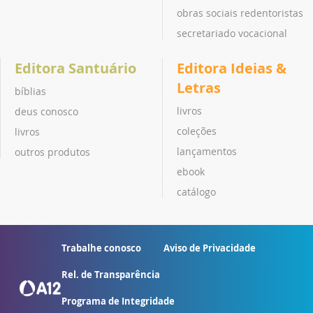
obras sociais redentoristas
secretariado vocacional
Editora Santuário
Editora Ideias &
Letras
bíblias
livros
deus conosco
coleções
livros
lançamentos
outros produtos
ebook
catálogo
Trabalhe conosco
Aviso de Privacidade
Rel. de Transparência
Programa de Integridade