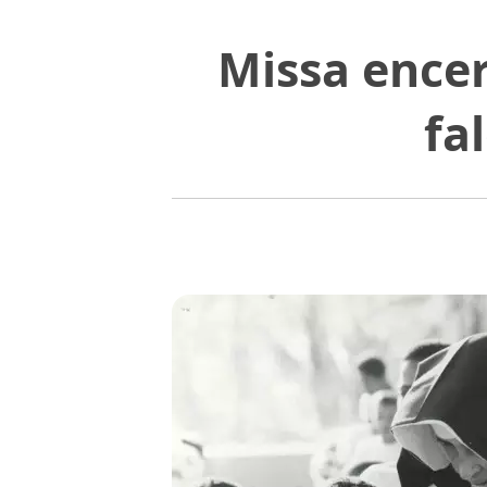
Missa ence
fa