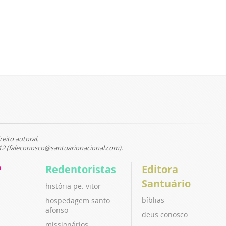
reito autoral.
12 (faleconosco@santuarionacional.com).
P
Redentoristas
Editora
Santuário
história pe. vitor
bíblias
hospedagem santo
afonso
deus conosco
missionários