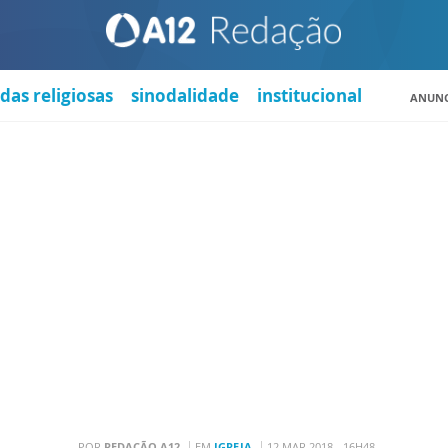
das religiosas
sinodalidade
institucional
ANUNC
POR
REDAÇÃO A12
EM
IGREJA
12 MAR 2018 - 16H48