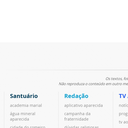
Os textos, fo
Não reproduza o conteúdo em outro meio
Santuário
Redação
TV
academia marial
aplicativo aparecida
notí
água mineral
campanha da
prog
aparecida
fraternidade
tv ao
cidade do romeiro
dúvidas religiosas