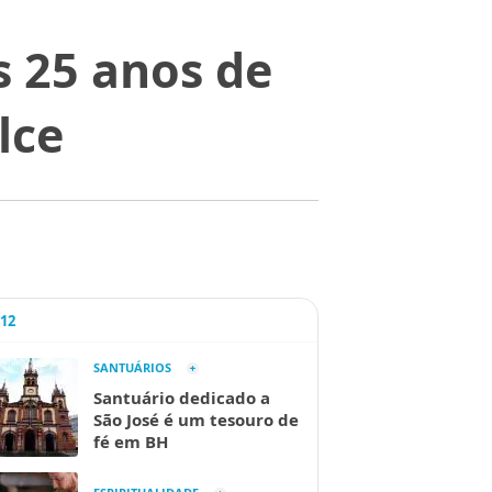
 25 anos de
lce
A12
SANTUÁRIOS
Santuário dedicado a
São José é um tesouro de
fé em BH