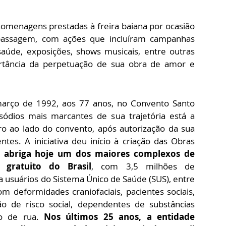
homenagens prestadas à freira baiana por ocasi
ão
passagem, com ações que incluíram campanhas
saúde, exposições, shows musicais, entre outras
portância da perpetuação de sua obra de amor e
março de 1992, aos 77 anos, no Convento Santo
sódios mais marcantes de sua trajetória está a
o ao lado do convento, após autorização da sua
tes. A iniciativa deu início à criação das Obras
ue abriga hoje um dos maiores complexos de
gratuito do Brasil
, com 3,5 milhões de
 usuários do Sistema Único de Saúde (SUS), entre
m deformidades craniofaciais, pacientes sociais,
ão de risco social, dependentes de substâncias
o de rua.
Nos últimos 25 anos, a entidade