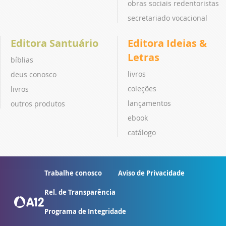
obras sociais redentoristas
secretariado vocacional
Editora Santuário
Editora Ideias &
Letras
bíblias
livros
deus conosco
coleções
livros
lançamentos
outros produtos
ebook
catálogo
Trabalhe conosco
Aviso de Privacidade
Rel. de Transparência
Programa de Integridade