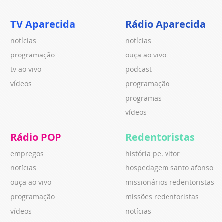
TV Aparecida
Rádio Aparecida
notícias
notícias
programação
ouça ao vivo
tv ao vivo
podcast
vídeos
programação
programas
vídeos
Rádio POP
Redentoristas
empregos
história pe. vitor
notícias
hospedagem santo afonso
ouça ao vivo
missionários redentoristas
programação
missões redentoristas
vídeos
notícias