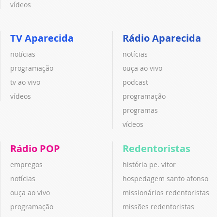
vídeos
TV Aparecida
Rádio Aparecida
notícias
notícias
programação
ouça ao vivo
tv ao vivo
podcast
vídeos
programação
programas
vídeos
Rádio POP
Redentoristas
empregos
história pe. vitor
notícias
hospedagem santo afonso
ouça ao vivo
missionários redentoristas
programação
missões redentoristas