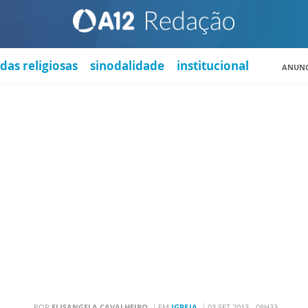
das religiosas
sinodalidade
institucional
ANUNC
POR
ELISANGELA CAVALHEIRO
EM
IGREJA
03 SET 2013 - 08H33