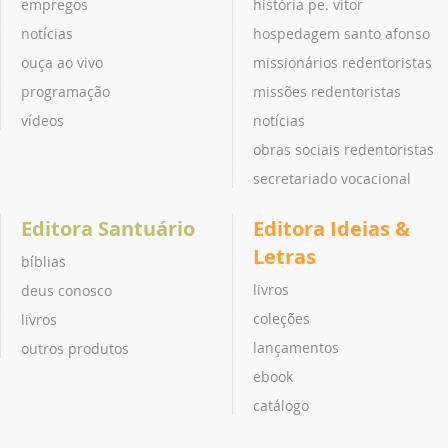
empregos
história pe. vitor
notícias
hospedagem santo afonso
ouça ao vivo
missionários redentoristas
programação
missões redentoristas
vídeos
notícias
obras sociais redentoristas
secretariado vocacional
Editora Santuário
Editora Ideias &
Letras
bíblias
livros
deus conosco
coleções
livros
lançamentos
outros produtos
ebook
catálogo