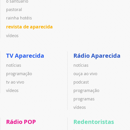
o santuário
pastoral
rainha hotéis
revista de aparecida
vídeos
TV Aparecida
Rádio Aparecida
notícias
notícias
programação
ouça ao vivo
tv ao vivo
podcast
vídeos
programação
programas
vídeos
Rádio POP
Redentoristas