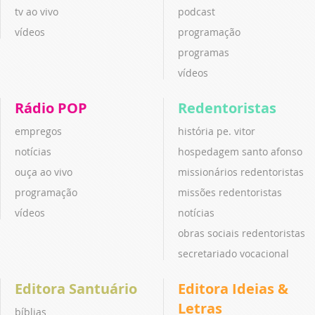
tv ao vivo
podcast
vídeos
programação
programas
vídeos
Rádio POP
Redentoristas
empregos
história pe. vitor
notícias
hospedagem santo afonso
ouça ao vivo
missionários redentoristas
programação
missões redentoristas
vídeos
notícias
obras sociais redentoristas
secretariado vocacional
Editora Santuário
Editora Ideias &
Letras
bíblias