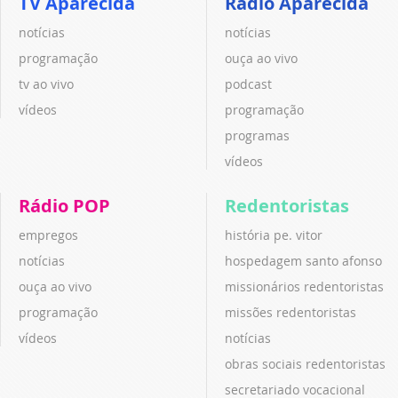
TV Aparecida
Rádio Aparecida
notícias
notícias
programação
ouça ao vivo
tv ao vivo
podcast
vídeos
programação
programas
vídeos
Rádio POP
Redentoristas
empregos
história pe. vitor
notícias
hospedagem santo afonso
ouça ao vivo
missionários redentoristas
programação
missões redentoristas
vídeos
notícias
obras sociais redentoristas
secretariado vocacional