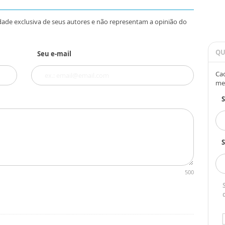
dade exclusiva de seus autores e não representam a opinião do
QU
Seu e-mail
Cad
me
S
500