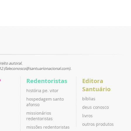
reito autoral.
12 (faleconosco@santuarionacional.com).
P
Redentoristas
Editora
Santuário
história pe. vitor
bíblias
hospedagem santo
afonso
deus conosco
missionários
livros
redentoristas
outros produtos
missões redentoristas