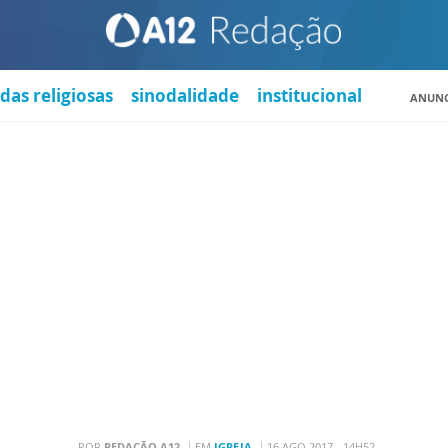
das religiosas
sinodalidade
institucional
ANUNC
POR
REDAÇÃO A12
EM
IGREJA
16 AGO 2017 - 14H52