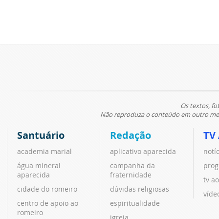
Os textos, fo
Não reproduza o conteúdo em outro meio
Santuário
Redação
TV
academia marial
aplicativo aparecida
notí
água mineral
campanha da
prog
aparecida
fraternidade
tv ao
cidade do romeiro
dúvidas religiosas
víde
centro de apoio ao
espiritualidade
romeiro
igreja