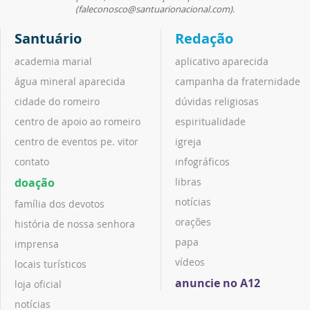
(faleconosco@santuarionacional.com).
Santuário
Redação
academia marial
aplicativo aparecida
água mineral aparecida
campanha da fraternidade
cidade do romeiro
dúvidas religiosas
centro de apoio ao romeiro
espiritualidade
centro de eventos pe. vitor
igreja
contato
infográficos
doação
libras
notícias
família dos devotos
orações
história de nossa senhora
papa
imprensa
vídeos
locais turísticos
anuncie no A12
loja oficial
notícias