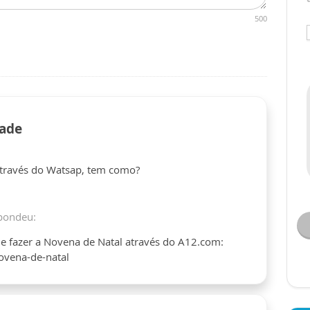
500
rade
através do Watsap, tem como?
pondeu:
e fazer a Novena de Natal através do A12.com:
vena-de-natal