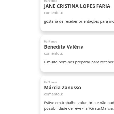
Há 9 anos
JANE CRISTINA LOPES FARIA
comentou:
gostaria de receber orientações para in
Há 9 anos
Benedita Valéria
comentou:
É muito bom nos preparar para receber 
Há 9 anos
Márcia Zanusso
comentou:
Estive em trabalho voluntário e não pud
possibilidade de revê - la ?Grata,Márcia.