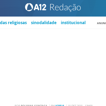
das religiosas
sinodalidade
institucional
ANUNC
POR
POLYANA GONZAGA
EM
IGREJA
15 DEZ 2015 - 13H00