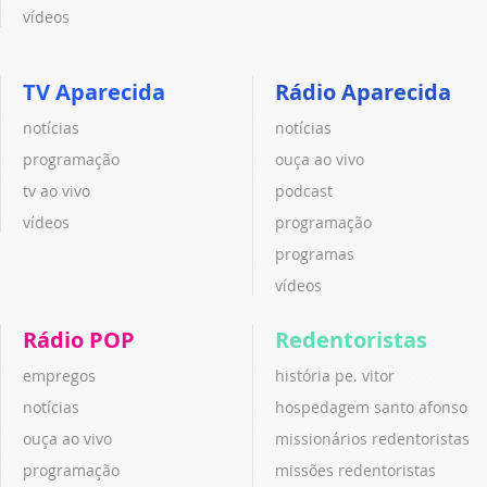
vídeos
TV Aparecida
Rádio Aparecida
notícias
notícias
programação
ouça ao vivo
tv ao vivo
podcast
vídeos
programação
programas
vídeos
Rádio POP
Redentoristas
empregos
história pe. vitor
notícias
hospedagem santo afonso
ouça ao vivo
missionários redentoristas
programação
missões redentoristas