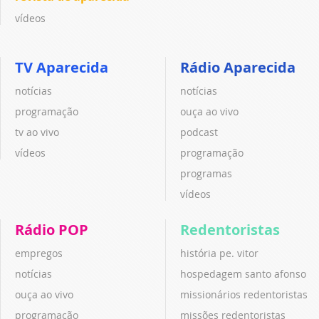
vídeos
TV Aparecida
Rádio Aparecida
notícias
notícias
programação
ouça ao vivo
tv ao vivo
podcast
vídeos
programação
programas
vídeos
Rádio POP
Redentoristas
empregos
história pe. vitor
notícias
hospedagem santo afonso
ouça ao vivo
missionários redentoristas
programação
missões redentoristas