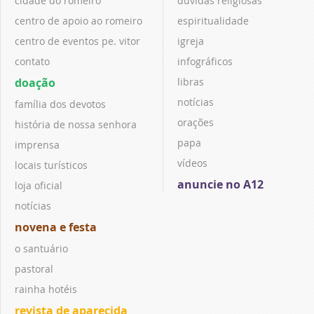
cidade do romeiro
dúvidas religiosas
centro de apoio ao romeiro
espiritualidade
centro de eventos pe. vitor
igreja
contato
infográficos
doação
libras
notícias
família dos devotos
orações
história de nossa senhora
papa
imprensa
vídeos
locais turísticos
anuncie no A12
loja oficial
notícias
novena e festa
o santuário
pastoral
rainha hotéis
revista de aparecida