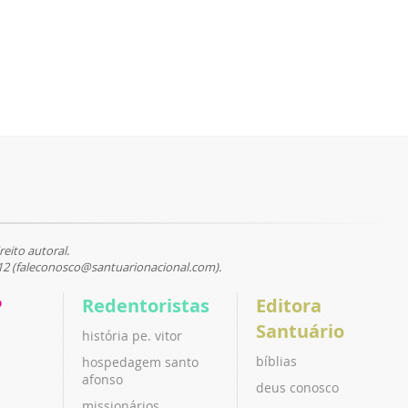
reito autoral.
12 (faleconosco@santuarionacional.com).
P
Redentoristas
Editora
Santuário
história pe. vitor
bíblias
hospedagem santo
afonso
deus conosco
missionários