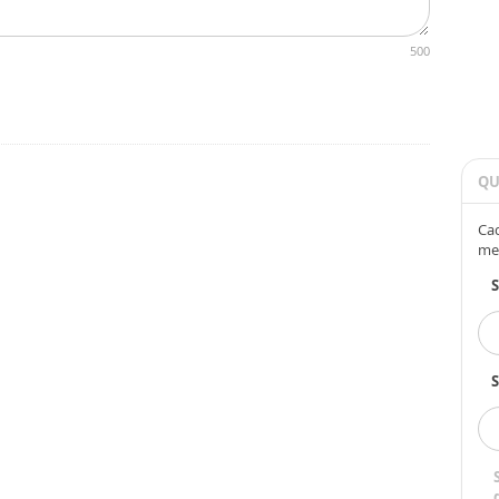
500
QU
Cad
me
S