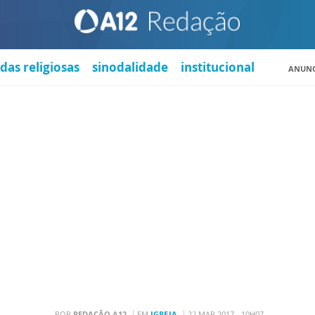
das religiosas
sinodalidade
institucional
ANUNC
POR
REDAÇÃO A12
EM
IGREJA
22 MAR 2017 - 10H07