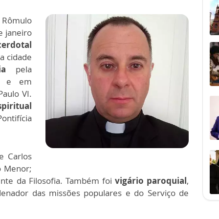
os Rômulo
e janeiro
erdotal
a cidade
ia
pela
as e em
Paulo VI.
piritual
ontifícia
e Carlos
o Menor;
ente da Filosofia. Também foi
vigário paroquial
,
rdenador das missões populares e do Serviço de