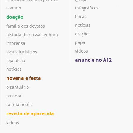
contato
infográficos
doação
libras
notícias
família dos devotos
orações
história de nossa senhora
papa
imprensa
vídeos
locais turísticos
anuncie no A12
loja oficial
notícias
novena e festa
o santuário
pastoral
rainha hotéis
revista de aparecida
vídeos