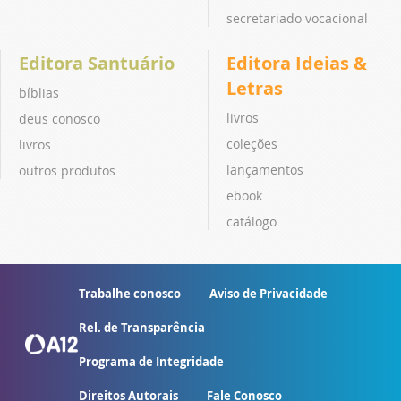
secretariado vocacional
Editora Santuário
Editora Ideias &
Letras
bíblias
livros
deus conosco
coleções
livros
lançamentos
outros produtos
ebook
catálogo
Trabalhe conosco
Aviso de Privacidade
Rel. de Transparência
Programa de Integridade
Direitos Autorais
Fale Conosco