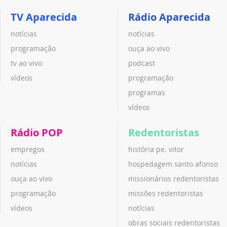
TV Aparecida
Rádio Aparecida
notícias
notícias
programação
ouça ao vivo
tv ao vivo
podcast
vídeos
programação
programas
vídeos
Rádio POP
Redentoristas
empregos
história pe. vitor
notícias
hospedagem santo afonso
ouça ao vivo
missionários redentoristas
programação
missões redentoristas
vídeos
notícias
obras sociais redentoristas