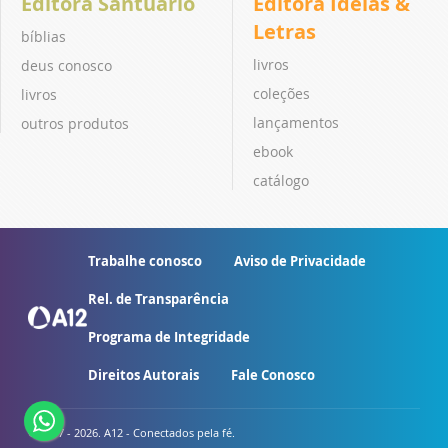
Editora Santuário
Editora Ideias &
Letras
bíblias
livros
deus conosco
coleções
livros
lançamentos
outros produtos
ebook
catálogo
Trabalhe conosco
Aviso de Privacidade
Rel. de Transparência
Programa de Integridade
Direitos Autorais
Fale Conosco
© 2007 - 2026. A12 - Conectados pela fé.