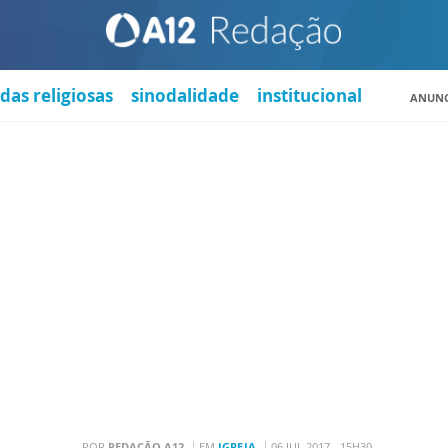
das religiosas
sinodalidade
institucional
ANUNC
POR
REDAÇÃO A12
EM
IGREJA
06 JUL 2017 - 15H30