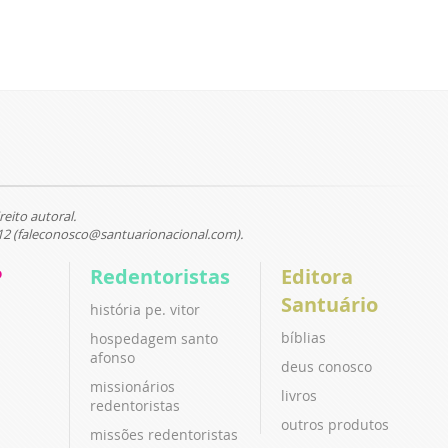
reito autoral.
12 (faleconosco@santuarionacional.com).
P
Redentoristas
Editora
Santuário
história pe. vitor
bíblias
hospedagem santo
afonso
deus conosco
missionários
livros
redentoristas
outros produtos
missões redentoristas