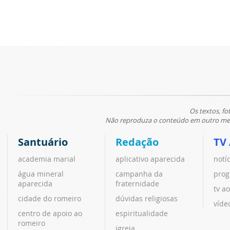
Os textos, fo
Não reproduza o conteúdo em outro meio
Santuário
Redação
TV
academia marial
aplicativo aparecida
notí
água mineral
campanha da
prog
aparecida
fraternidade
tv ao
cidade do romeiro
dúvidas religiosas
víde
centro de apoio ao
espiritualidade
romeiro
igreja