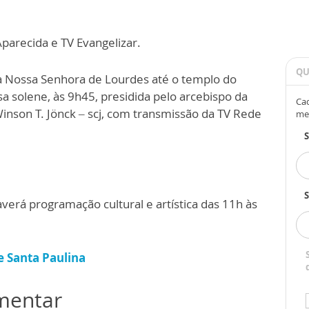
parecida e TV Evangelizar.
QU
a Nossa Senhora de Lourdes até o templo do
a solene, às 9h45, presidida pelo arcebispo da
Cad
inson T. Jönck – scj, com transmissão da TV Rede
me
S
verá programação cultural e artística das 11h às
e Santa Paulina
omentar