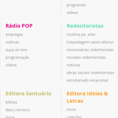
programas
vídeos
Rádio POP
Redentoristas
empregos
história pe. vitor
notícias
hospedagem santo afonso
ouça ao vivo
missionários redentoristas
programação
missões redentoristas
vídeos
notícias
obras sociais redentoristas
secretariado vocacional
Editora Santuário
Editora Ideias &
Letras
bíblias
livros
deus conosco
coleções
livros