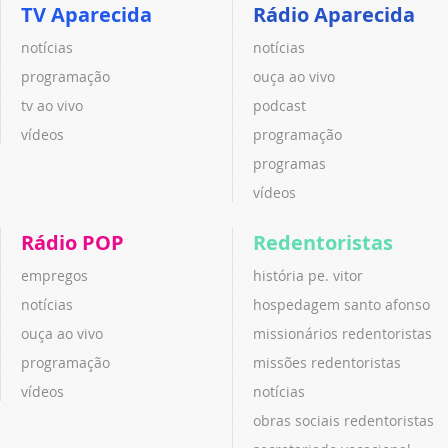
TV Aparecida
Rádio Aparecida
notícias
notícias
programação
ouça ao vivo
tv ao vivo
podcast
vídeos
programação
programas
vídeos
Rádio POP
Redentoristas
empregos
história pe. vitor
notícias
hospedagem santo afonso
ouça ao vivo
missionários redentoristas
programação
missões redentoristas
vídeos
notícias
obras sociais redentoristas