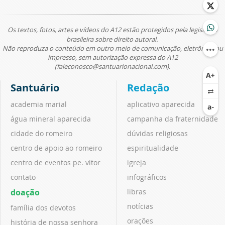
Os textos, fotos, artes e vídeos do A12 estão protegidos pela legislação
brasileira sobre direito autoral.
Não reproduza o conteúdo em outro meio de comunicação, eletrônico ou
impresso, sem autorização expressa do A12
(faleconosco@santuarionacional.com).
Santuário
Redação
academia marial
aplicativo aparecida
água mineral aparecida
campanha da fraternidade
cidade do romeiro
dúvidas religiosas
centro de apoio ao romeiro
espiritualidade
centro de eventos pe. vitor
igreja
contato
infográficos
doação
libras
notícias
família dos devotos
orações
história de nossa senhora