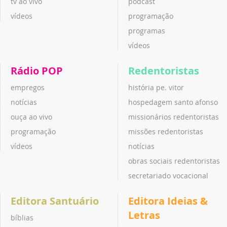
tv ao vivo
podcast
vídeos
programação
programas
vídeos
Rádio POP
Redentoristas
empregos
história pe. vitor
notícias
hospedagem santo afonso
ouça ao vivo
missionários redentoristas
programação
missões redentoristas
vídeos
notícias
obras sociais redentoristas
secretariado vocacional
Editora Santuário
Editora Ideias &
Letras
bíblias