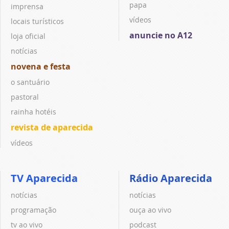
papa
imprensa
vídeos
locais turísticos
anuncie no A12
loja oficial
notícias
novena e festa
o santuário
pastoral
rainha hotéis
revista de aparecida
vídeos
TV Aparecida
Rádio Aparecida
notícias
notícias
programação
ouça ao vivo
tv ao vivo
podcast