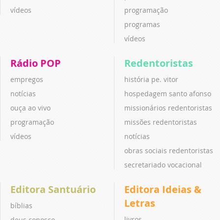
vídeos
programação
programas
vídeos
Rádio POP
Redentoristas
empregos
história pe. vitor
notícias
hospedagem santo afonso
ouça ao vivo
missionários redentoristas
programação
missões redentoristas
vídeos
notícias
obras sociais redentoristas
secretariado vocacional
Editora Santuário
Editora Ideias &
Letras
bíblias
livros
deus conosco