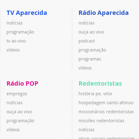
TV Aparecida
Rádio Aparecida
notícias
notícias
programação
ouça ao vivo
tv ao vivo
podcast
vídeos
programação
programas
vídeos
Rádio POP
Redentoristas
empregos
história pe. vitor
notícias
hospedagem santo afonso
ouça ao vivo
missionários redentoristas
programação
missões redentoristas
vídeos
notícias
obras sociais redentoristas