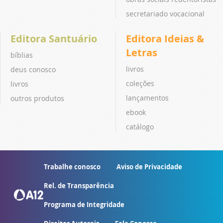
secretariado vocacional
Editora Santuário
Editora Ideias &
Letras
bíblias
livros
deus conosco
coleções
livros
lançamentos
outros produtos
ebook
catálogo
Trabalhe conosco
Aviso de Privacidade
Rel. de Transparência
Programa de Integridade