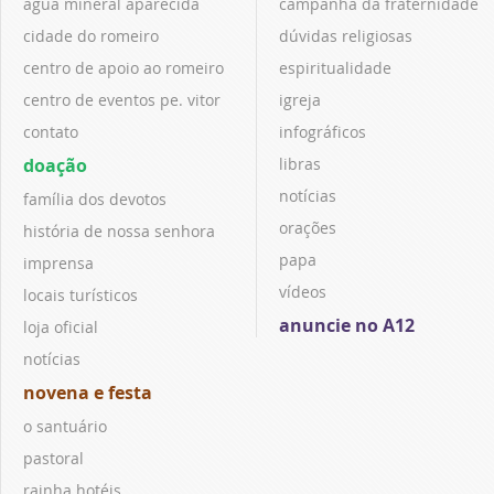
água mineral aparecida
campanha da fraternidade
cidade do romeiro
dúvidas religiosas
centro de apoio ao romeiro
espiritualidade
centro de eventos pe. vitor
igreja
contato
infográficos
doação
libras
notícias
família dos devotos
orações
história de nossa senhora
papa
imprensa
vídeos
locais turísticos
anuncie no A12
loja oficial
notícias
novena e festa
o santuário
pastoral
rainha hotéis