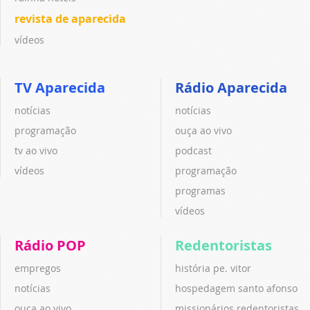
revista de aparecida
vídeos
TV Aparecida
Rádio Aparecida
notícias
notícias
programação
ouça ao vivo
tv ao vivo
podcast
vídeos
programação
programas
vídeos
Rádio POP
Redentoristas
empregos
história pe. vitor
notícias
hospedagem santo afonso
ouça ao vivo
missionários redentoristas