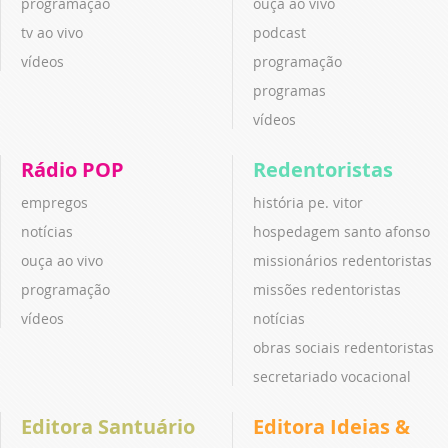
programação
ouça ao vivo
tv ao vivo
podcast
vídeos
programação
programas
vídeos
Rádio POP
Redentoristas
empregos
história pe. vitor
notícias
hospedagem santo afonso
ouça ao vivo
missionários redentoristas
programação
missões redentoristas
vídeos
notícias
obras sociais redentoristas
secretariado vocacional
Editora Santuário
Editora Ideias &