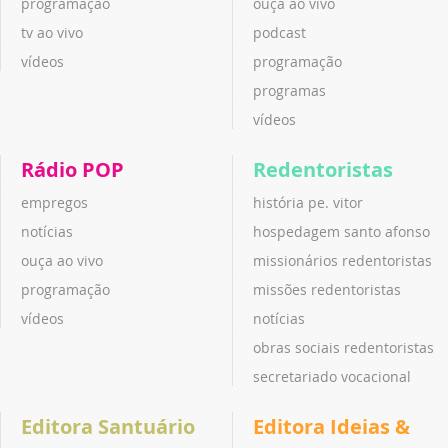
programação
ouça ao vivo
tv ao vivo
podcast
vídeos
programação
programas
vídeos
Rádio POP
Redentoristas
empregos
história pe. vitor
notícias
hospedagem santo afonso
ouça ao vivo
missionários redentoristas
programação
missões redentoristas
vídeos
notícias
obras sociais redentoristas
secretariado vocacional
Editora Santuário
Editora Ideias &