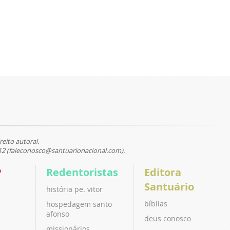
reito autoral.
12 (faleconosco@santuarionacional.com).
P
Redentoristas
Editora
Santuário
história pe. vitor
bíblias
hospedagem santo
afonso
deus conosco
missionários