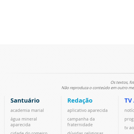
Os textos, fo
Não reproduza o conteúdo em outro meio
Santuário
Redação
TV
academia marial
aplicativo aparecida
notí
água mineral
campanha da
prog
aparecida
fraternidade
tv ao
cidade do romeiro
dúvidas religiosas