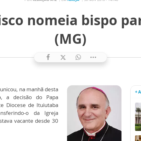
isco nomeia bispo par
(MG)
municou, na manhã desta
+ 
o, a decisão do Papa
e Diocese de Ituiutaba
sferindo-o da Igreja
estava vacante desde 30