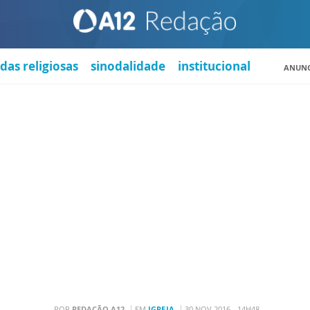
das religiosas
sinodalidade
institucional
ANUNC
POR
REDAÇÃO A12
EM
IGREJA
30 NOV 2016 - 14H48