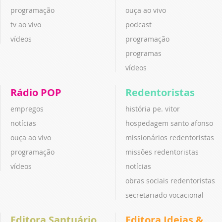
programação
ouça ao vivo
tv ao vivo
podcast
vídeos
programação
programas
vídeos
Rádio POP
Redentoristas
empregos
história pe. vitor
notícias
hospedagem santo afonso
ouça ao vivo
missionários redentoristas
programação
missões redentoristas
vídeos
notícias
obras sociais redentoristas
secretariado vocacional
Editora Santuário
Editora Ideias &