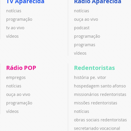
TV Aparecida
Rádio Aparecida
notícias
notícias
programação
ouça ao vivo
tv ao vivo
podcast
vídeos
programação
programas
vídeos
Rádio POP
Redentoristas
empregos
história pe. vitor
notícias
hospedagem santo afonso
ouça ao vivo
missionários redentoristas
programação
missões redentoristas
vídeos
notícias
obras sociais redentoristas
secretariado vocacional