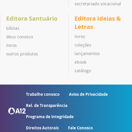
secretariado vocacional
Editora Santuário
Editora Ideias &
Letras
bíblias
livros
deus conosco
coleções
livros
lançamentos
outros produtos
ebook
catálogo
Trabalhe conosco
Aviso de Privacidade
Rel. de Transparência
Programa de Integridade
Direitos Autorais
Fale Conosco