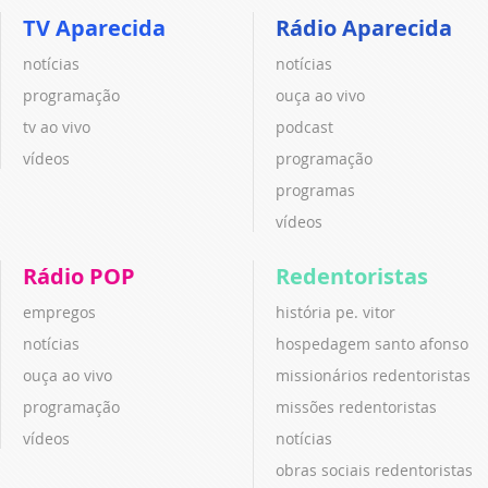
TV Aparecida
Rádio Aparecida
notícias
notícias
programação
ouça ao vivo
tv ao vivo
podcast
vídeos
programação
programas
vídeos
Rádio POP
Redentoristas
empregos
história pe. vitor
notícias
hospedagem santo afonso
ouça ao vivo
missionários redentoristas
programação
missões redentoristas
vídeos
notícias
obras sociais redentoristas