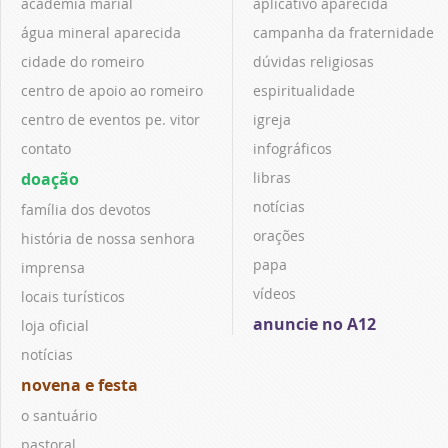
academia marial
aplicativo aparecida
água mineral aparecida
campanha da fraternidade
cidade do romeiro
dúvidas religiosas
centro de apoio ao romeiro
espiritualidade
centro de eventos pe. vitor
igreja
contato
infográficos
doação
libras
notícias
família dos devotos
orações
história de nossa senhora
papa
imprensa
vídeos
locais turísticos
anuncie no A12
loja oficial
notícias
novena e festa
o santuário
pastoral