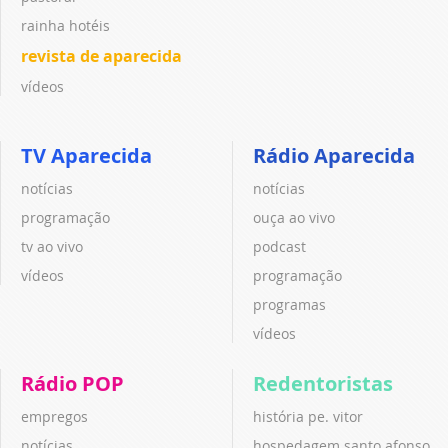
rainha hotéis
revista de aparecida
vídeos
TV Aparecida
Rádio Aparecida
notícias
notícias
programação
ouça ao vivo
tv ao vivo
podcast
vídeos
programação
programas
vídeos
Rádio POP
Redentoristas
empregos
história pe. vitor
notícias
hospedagem santo afonso