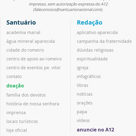
impresso, sem autorização expressa do A12
(faleconosco@santuarionacional.com).
Santuário
Redação
academia marial
aplicativo aparecida
água mineral aparecida
campanha da fraternidade
cidade do romeiro
dúvidas religiosas
centro de apoio ao romeiro
espiritualidade
centro de eventos pe. vitor
igreja
contato
infográficos
doação
libras
notícias
família dos devotos
orações
história de nossa senhora
papa
imprensa
vídeos
locais turísticos
anuncie no A12
loja oficial