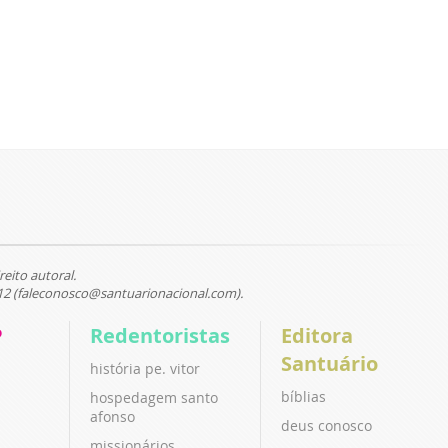
reito autoral.
12 (faleconosco@santuarionacional.com).
P
Redentoristas
Editora
Santuário
história pe. vitor
bíblias
hospedagem santo
afonso
deus conosco
missionários