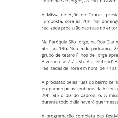
“Auto de São Jorge”, às 18h, na Aven
A Missa de Ação de Graças, presid
Tempesta, será às 20h. No domingo
realizada procissão nas ruas no entor
Na Paróquia São Jorge, na Rua Clari
abril, às 19h. No dia do padroeiro, 
grupo de teatro Filhos de Jorge apre
Alvorada será às 5h. As celebraçõ
realizadas de hora em hora, de 7h às
A procissão pelas ruas do bairro ser
preparado pelas senhoras da Associaç
20h, até o dia do padroeiro. A mis
durante todo o dia haverá quermess
A programação completa das festiv