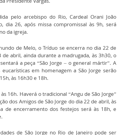
ida Presidente Vargas.
ida pelo arcebispo do Rio, Cardeal Orani João
, dia 26, após missa compromissal às 9h, será
no da igreja.
mundo de Melo, o Tríduo se encerra no dia 22 de
23 de abril, ainda durante a madrugada, às 3h30, o
sentará a peça “São Jorge – o general mártir”. A
es eucarísticas em homenagem a São Jorge serão
 15h, às 16h30 e 18h.
á às 16h. Haverá o tradicional “Angu de São Jorge”
ão dos Amigos de São Jorge do dia 22 de abril, às
sa de encerramento dos festejos será às 18h, e
e.
idades de São Jorge no Rio de Janeiro pode ser