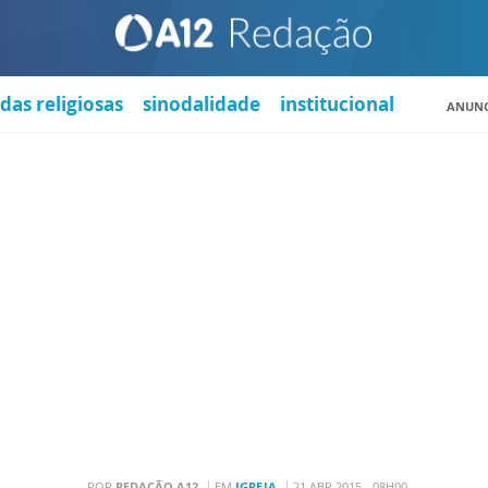
das religiosas
sinodalidade
institucional
ANUNC
POR
REDAÇÃO A12
EM
IGREJA
21 ABR 2015 - 08H00