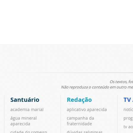
Os textos, fo
Não reproduza o conteúdo em outro meio
Santuário
Redação
TV
academia marial
aplicativo aparecida
notí
água mineral
campanha da
prog
aparecida
fraternidade
tv ao
cidade do romeiro
dúvidas religiosas