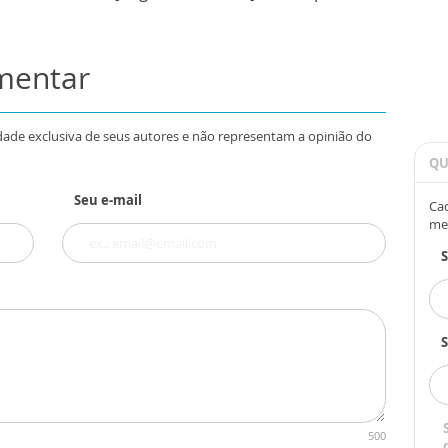
omentar
dade exclusiva de seus autores e não representam a opinião do
QU
Seu e-mail
Cad
me
S
500