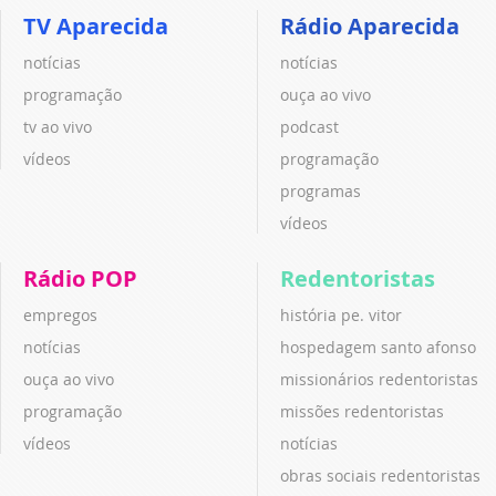
TV Aparecida
Rádio Aparecida
notícias
notícias
programação
ouça ao vivo
tv ao vivo
podcast
vídeos
programação
programas
vídeos
Rádio POP
Redentoristas
empregos
história pe. vitor
notícias
hospedagem santo afonso
ouça ao vivo
missionários redentoristas
programação
missões redentoristas
vídeos
notícias
obras sociais redentoristas