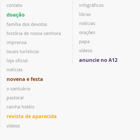
contato
infográficos
doação
libras
notícias
família dos devotos
orações
história de nossa senhora
papa
imprensa
vídeos
locais turísticos
anuncie no A12
loja oficial
notícias
novena e festa
o santuário
pastoral
rainha hotéis
revista de aparecida
vídeos