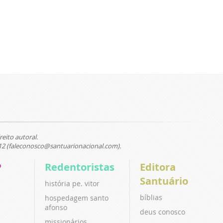
reito autoral.
12 (faleconosco@santuarionacional.com).
P
Redentoristas
Editora
Santuário
história pe. vitor
bíblias
hospedagem santo
afonso
deus conosco
missionários