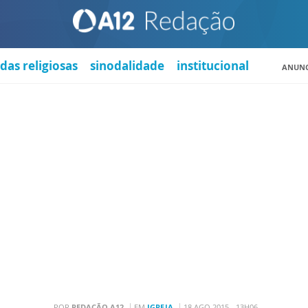
das religiosas
sinodalidade
institucional
ANUNC
POR
REDAÇÃO A12
EM
IGREJA
18 AGO 2015 - 13H06