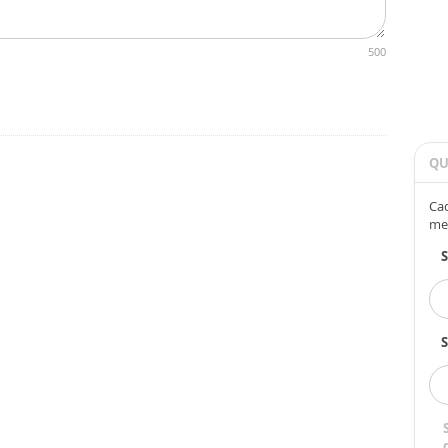
500
QU
Cad
me
S