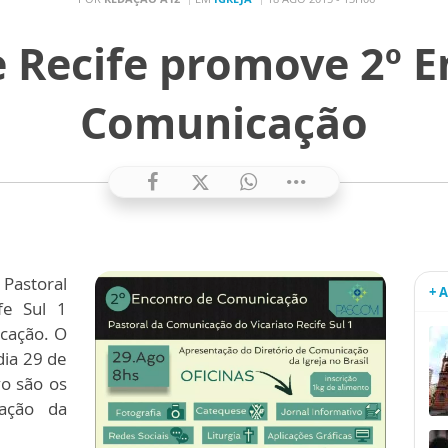
 Recife promove 2º E
Comunicação
 Pastoral
+ 
fe Sul 1
cação. O
dia 29 de
vo são os
ação da