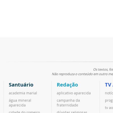
Os textos, fo
Não reproduza o conteúdo em outro meio
Santuário
Redação
TV
academia marial
aplicativo aparecida
notí
água mineral
campanha da
prog
aparecida
fraternidade
tv ao
cidade do romeiro
dúvidas religiosas